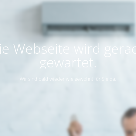
ie Webseite wird gera
gewartet.
Wir sind bald wieder wie gewohnt für Sie da.