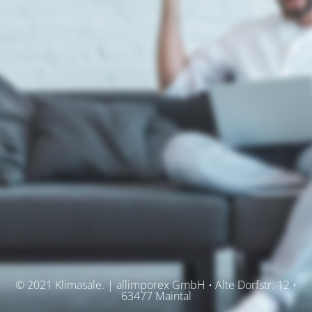
© 2021 Klimasale. | allimporex GmbH • Alte Dorfstr. 12 •
63477 Maintal